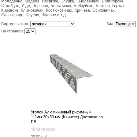
Молодечно, Мяделе, Несвиже, Слуцке, Смолевичах, Солигорске,
Столбцах, Узде, Червене, Белыничах, Бобруйске, Быхове, Горках,
ОТОПИТЕЛЬНЫЕ ПЕЧИ БУРАН
Кировске, Климовичах, Костюковичах, Кричеве, Осиповичах,
Славгороде, Чаусах, Шклове и т.д.
Сортировать по
Вид
ТУАЛЕТ САДОВЫЙ
На странице
.
ЛИСТЫ НЕРЖАВЕЮЩЕЙ СТАЛИ (НЕРЖАВЕЙКА)
ПВХ ЛИСТОВОЙ ВСПЕНЕННЫЙ
ТЕЛЕЖКА САДОВАЯ
ПЭТ (ПОЛИЭТИЛЕНТЕРЕФТАЛАТ)
ШЕЗЛОНГИ
ЗАЩИТНЫЙ ЭКРАН НА ТЕЛЕВИЗОР
Уголок Алюминиевый рифленый
1.2мм 30х30 мм (Квинтет).Доставка по
РБ.
КАРКАС ДЛЯ ГАМАКА (СТОЙКА ДЛЯ ГАМАКА)
20,00 руб.