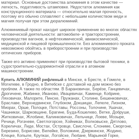
материал. Основные достоинства алюминия в этом качестве —
САДОВЫЕ КАЧЕЛИ
легкость, податливость штамповке. Недостаток алюминия как
конструкционного материала — относительно малая прочность,
поэтому его обычно сплавляют с небольшим количеством меди и
МАНГАЛЫ
магния получая при этом дюралюминий.
Алюминиевый прокат находит широкое применение во многих областях
СКАМЕЙКИ, СТОЛЫ САДОВЫЕ
человеческой деятельности: автомобиле- и тракторостроении,
производстве вагонов, в нефтехимической, авиакосмической,
медицинской и пищевой промышленности. Без алюминиевого проката
БЕСЕДКИ САДОВЫЕ
невозможно обойтись в приборостроении и при производстве
оптических приборов.
ЛЕТНИЕ ДУШИ
Также его активно применяют при производстве бытовой техники, в
судостроительно-судоремонтной отрасли и в атомном
машиностроении.
КОЗЫРЬКИ НАД ВХОДНОЙ ДВЕРЬЮ
Купить АЛЮМИНИЙ рифленый
в Минске, в Бресте, в Гомеле, в
Могилеве, в Гродно, в Витебске с доставкой на дом можно без
проблем. А также по областям. В Барановичах, Берёзе, Ганцевичах,
ОРГСТЕКЛО
Дрогичене, Жабинке, Иваново, Ивацевичах, Каменце, Кобрине,
Ляховичах, Малорите, Пинске, Пружанах, Столине, Бешенковичах,
Браславе, Верхнедвинске, Глубоком, Докшицах, Лепеле, Лизном,
МОНОЛИТНЫЙ ПОЛИКАРБОНАТ
Миорах, Орше, Полоцке, Потставы, Россоны, Толочине, Ушачах,
Чашниках, Шарковщине, Брагине, Буда-Кошелево, Ветке, Добруше,
Житковичах, Жлобине, Калинковичах, Лельчице, Лоеве, Мозыре,
АЛЮМИНИЙ РИФЛЕНЫЙ И ГЛАДКИЙ ЛИСТОВОЙ
Речице, Рогачеве, Светлогорске, Хойниках, Волковыске, Дятлово,
Кореличах, Лиде, Мостах, Островце, Свислоче, Слониме, Сморгоне,
Березино, Борисове, Вилейке, Воложине, Дзержинске, Жодино,
СВЕТОПРОЗРАЧНАЯ КРОВЛЯ SUNNEX (САНЕКС)
Клецке, Копыле, Крупках, Логойске, Любане, Марьиной Горке,