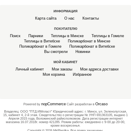
ИНФОРМАЦИЯ
Карта сайта
О нас
Контакты
ПОКУПАТЕЛЮ
Поиск
Парники
Теплицы в Минске
Теплицы в Гомеле
Теплицы в Витебске
Поликарбонат в Минске
Поликарбонат в Гомеле
Поликарбонат в Витебске
Вы смотрели
Новинки
МОЙ КАБИНЕТ
Личный кабинет
Мои заказы
Мои адреса доставки
Моя корзина
Избранное
nopCommerce
Orcaso
Powered by
Сайт разработан в
Владелец: ООО "ПТД ИМпласт" Юридический адрес: г. Минск, ул. Зеленолугская,
15, кабинет 4, 2-й этаж. Свидетельство о регистрации № УНП 691363105, выдано 1
Апреля 2015 года, Воложинский райисполкомом. Дата регистрации интернет
магазина 16.07.2018г. номер 421285. Режим работы: ежедневно с 9-00 до 20-00,
кроме воскресенья.
Copyright © 2026 MirPlastika. Все права защищены.