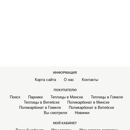
САДОВЫЕ КАЧЕЛИ
МАНГАЛЫ
СКАМЕЙКИ, СТОЛЫ САДОВЫЕ
БЕСЕДКИ САДОВЫЕ
ЛЕТНИЕ ДУШИ
КОЗЫРЬКИ НАД ВХОДНОЙ ДВЕРЬЮ
ИНФОРМАЦИЯ
Карта сайта
О нас
Контакты
ОРГСТЕКЛО
ПОКУПАТЕЛЮ
Поиск
Парники
Теплицы в Минске
Теплицы в Гомеле
МОНОЛИТНЫЙ ПОЛИКАРБОНАТ
Теплицы в Витебске
Поликарбонат в Минске
Поликарбонат в Гомеле
Поликарбонат в Витебске
АЛЮМИНИЙ РИФЛЕНЫЙ И ГЛАДКИЙ ЛИСТОВОЙ
Вы смотрели
Новинки
МОЙ КАБИНЕТ
СВЕТОПРОЗРАЧНАЯ КРОВЛЯ SUNNEX (САНЕКС)