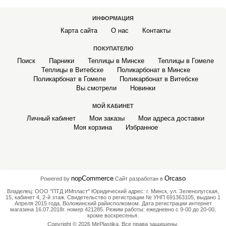
ОТОПИТЕЛЬНЫЕ ПЕЧИ БУРАН
ИНФОРМАЦИЯ
Карта сайта
О нас
Контакты
ТУАЛЕТ САДОВЫЙ
ПОКУПАТЕЛЮ
Поиск
Парники
Теплицы в Минске
Теплицы в Гомеле
ЛИСТЫ НЕРЖАВЕЮЩЕЙ СТАЛИ (НЕРЖАВЕЙКА)
Теплицы в Витебске
Поликарбонат в Минске
Поликарбонат в Гомеле
Поликарбонат в Витебске
ПВХ ЛИСТОВОЙ ВСПЕНЕННЫЙ
Вы смотрели
Новинки
МОЙ КАБИНЕТ
ТЕЛЕЖКА САДОВАЯ
Личный кабинет
Мои заказы
Мои адреса доставки
Моя корзина
Избранное
ПЭТ (ПОЛИЭТИЛЕНТЕРЕФТАЛАТ)
ШЕЗЛОНГИ
nopCommerce
Orcaso
Powered by
Сайт разработан в
ЗАЩИТНЫЙ ЭКРАН НА ТЕЛЕВИЗОР
Владелец: ООО "ПТД ИМпласт" Юридический адрес: г. Минск, ул. Зеленолугская,
15, кабинет 4, 2-й этаж. Свидетельство о регистрации № УНП 691363105, выдано 1
Апреля 2015 года, Воложинский райисполкомом. Дата регистрации интернет
КАРКАС ДЛЯ ГАМАКА (СТОЙКА ДЛЯ ГАМАКА)
магазина 16.07.2018г. номер 421285. Режим работы: ежедневно с 9-00 до 20-00,
кроме воскресенья.
Copyright © 2026 MirPlastika. Все права защищены.