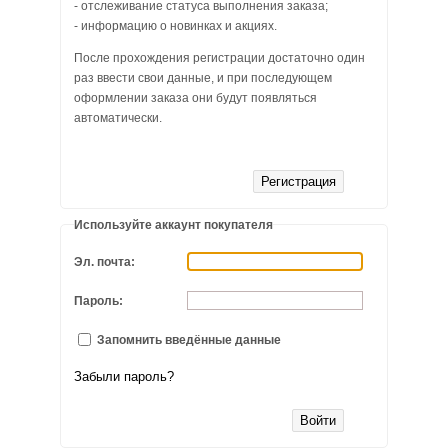
- отслеживание статуса выполнения заказа;
САДОВЫЕ КАЧЕЛИ
- информацию о новинках и акциях.
МАНГАЛЫ
После прохождения регистрации достаточно один
раз ввести свои данные, и при последующем
оформлении заказа они будут появляться
СКАМЕЙКИ, СТОЛЫ САДОВЫЕ
автоматически.
БЕСЕДКИ САДОВЫЕ
ЛЕТНИЕ ДУШИ
Используйте аккаунт покупателя
КОЗЫРЬКИ НАД ВХОДНОЙ ДВЕРЬЮ
Эл. почта:
ОРГСТЕКЛО
Пароль:
МОНОЛИТНЫЙ ПОЛИКАРБОНАТ
Запомнить введённые данные
Забыли пароль?
АЛЮМИНИЙ РИФЛЕНЫЙ И ГЛАДКИЙ ЛИСТОВОЙ
СВЕТОПРОЗРАЧНАЯ КРОВЛЯ SUNNEX (САНЕКС)