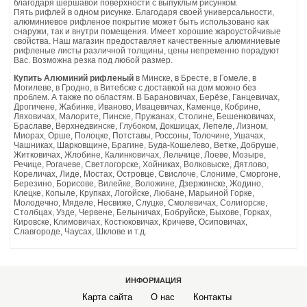
благодаря шершавой поверхности с выпуклым рисунком.
АРКА САДОВАЯ
Пять рифлей в одном рисунке. Благодаря своей универсальности,
алюминиевое рифленое покрытие может быть использовано как
снаружи, так и внутри помещения. Имеет хорошие жароустойчивые
свойства. Наш магазин предоставляет качественные алюминиевые
рифленые листы различной толщины, цены непременно порадуют
Вас. Возможна резка под любой размер.
Купить Алюминий рифленый
в Минске, в Бресте, в Гомеле, в
Могилеве, в Гродно, в Витебске с доставкой на дом можно без
проблем. А также по областям. В Барановичах, Берёзе, Ганцевичах,
Дрогичене, Жабинке, Иваново, Ивацевичах, Каменце, Кобрине,
Ляховичах, Малорите, Пинске, Пружанах, Столине, Бешенковичах,
Браславе, Верхнедвинске, Глубоком, Докшицах, Лепеле, Лизном,
Миорах, Орше, Полоцке, Потставы, Россоны, Толочине, Ушачах,
Чашниках, Шарковщине, Брагине, Буда-Кошелево, Ветке, Добруше,
Житковичах, Жлобине, Калинковичах, Лельчице, Лоеве, Мозыре,
Речице, Рогачеве, Светлогорске, Хойниках, Волковыске, Дятлово,
Кореличах, Лиде, Мостах, Островце, Свислоче, Слониме, Сморгоне,
Березино, Борисове, Вилейке, Воложине, Дзержинске, Жодино,
Клецке, Копыле, Крупках, Логойске, Любане, Марьиной Горке,
Молодечно, Мяделе, Несвиже, Слуцке, Смолевичах, Солигорске,
Столбцах, Узде, Червене, Белыничах, Бобруйске, Быхове, Горках,
Кировске, Климовичах, Костюковичах, Кричеве, Осиповичах,
Славгороде, Чаусах, Шклове и т.д.
ИНФОРМАЦИЯ
Карта сайта
О нас
Контакты