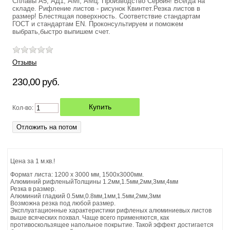
Сплавы А5, АД1, АМг, АМц. Производство Сербия! Всегда на
складе. Рифление листов - рисунок Квинтет.Резка листов в
размер! Блестящая поверхность. Соответствие стандартам
ОТОПИТЕЛЬНЫЕ ПЕЧИ БУРАН
ГОСТ и стандартам EN. Проконсультируем и поможем
выбрать,быстро выпишем счет.
ТУАЛЕТ САДОВЫЙ
Отзывы
ЛИСТЫ НЕРЖАВЕЮЩЕЙ СТАЛИ (НЕРЖАВЕЙКА)
230,00 руб.
ПВХ ЛИСТОВОЙ ВСПЕНЕННЫЙ
Кол-во:
ТЕЛЕЖКА САДОВАЯ
ПЭТ (ПОЛИЭТИЛЕНТЕРЕФТАЛАТ)
ШЕЗЛОНГИ
Цена за 1 м.кв.!
Формат листа: 1200 х 3000 мм, 1500х3000мм.
Алюминий рифленыйТолщины 1.2мм,1.5мм,2мм,3мм,4мм
ЗАЩИТНЫЙ ЭКРАН НА ТЕЛЕВИЗОР
Резка в размер.
Алюминий гладкий 0.5мм,0.8мм,1мм,1.5мм,2мм,3мм
Возможна резка под любой размер.
КАРКАС ДЛЯ ГАМАКА (СТОЙКА ДЛЯ ГАМАКА)
Эксплуатационные характеристики рифленых алюминиевых листов
выше всяческих похвал. Чаще всего применяются, как
противоскользящее напольное покрытие. Такой эффект достигается