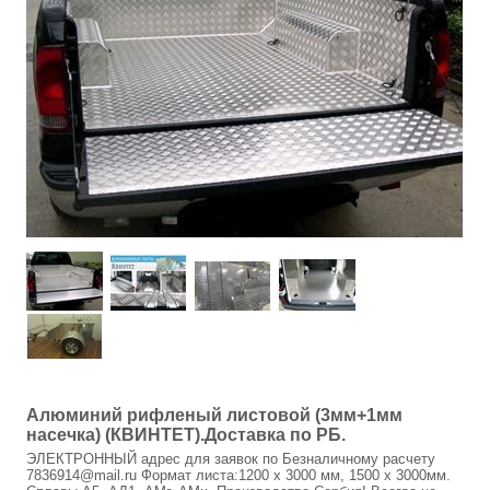
САДОВЫЕ КАЧЕЛИ
МАНГАЛЫ
СКАМЕЙКИ, СТОЛЫ САДОВЫЕ
БЕСЕДКИ САДОВЫЕ
ЛЕТНИЕ ДУШИ
КОЗЫРЬКИ НАД ВХОДНОЙ ДВЕРЬЮ
ОРГСТЕКЛО
МОНОЛИТНЫЙ ПОЛИКАРБОНАТ
Алюминий рифленый листовой (3мм+1мм
АЛЮМИНИЙ РИФЛЕНЫЙ И ГЛАДКИЙ ЛИСТОВОЙ
насечка) (КВИНТЕТ).Доставка по РБ.
ЭЛЕКТРОННЫЙ адрес для заявок по Безналичному расчету
СВЕТОПРОЗРАЧНАЯ КРОВЛЯ SUNNEX (САНЕКС)
7836914@mail.ru Формат листа:1200 х 3000 мм, 1500 х 3000мм.