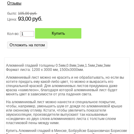
Отзывы
ОТОПИТЕЛЬНЫЕ ПЕЧИ БУРАН
было:
105,00 руб.
93,00 руб.
Цена:
ТУАЛЕТ САДОВЫЙ
Кол-во:
ЛИСТЫ НЕРЖАВЕЮЩЕЙ СТАЛИ (НЕРЖАВЕЙКА)
ПВХ ЛИСТОВОЙ ВСПЕНЕННЫЙ
Алюминий гладкий толщины 0.5мм,0.8мм,1мм,1.5мм,2мм,3мм
ТЕЛЕЖКА САДОВАЯ
Формат листа: 1200 х 3000 мм, 1500х3000мм.
Алюминиевый лист можно не красить и не обрабатывать, но если вы
ПЭТ (ПОЛИЭТИЛЕНТЕРЕФТАЛАТ)
хотите придать ему какой-либо цвет, то можно и выкрасить его
специальной краской. Для алюминиевых листов придумана даже
краска «хамелеон», благодаря которой алюминиевый лист будет
ШЕЗЛОНГИ
менять цвет в зависимости от угла падения света.
На алюминиевый лист можно нанести и специальное покрытие,
чтобы, например, уменьшить шум от дождя по алюминиевой крыше
ЗАЩИТНЫЙ ЭКРАН НА ТЕЛЕВИЗОР
или оконному отливу. Кстати, чтобы увеличить показатели
звукоизоляции, производители выпускают так называемые
«сэндвичи» из двух слоев алюминиевого листа с толстым слоем
КАРКАС ДЛЯ ГАМАКА (СТОЙКА ДЛЯ ГАМАКА)
пластиковой пены между ними.
Купить Алюминий гладкий в Минске, Бобруйске Барановичах Борисове