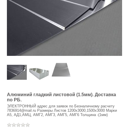
САДОВЫЕ КАЧЕЛИ
МАНГАЛЫ
СКАМЕЙКИ, СТОЛЫ САДОВЫЕ
БЕСЕДКИ САДОВЫЕ
ЛЕТНИЕ ДУШИ
КОЗЫРЬКИ НАД ВХОДНОЙ ДВЕРЬЮ
ОРГСТЕКЛО
Алюминий гладкий листовой (1.5мм). Доставка
МОНОЛИТНЫЙ ПОЛИКАРБОНАТ
по РБ.
ЭЛЕКТРОННЫЙ адрес для заявок по Безналичному расчету
7836914@mail.ru Размеры Листов 1200х3000,1500х3000 Марки
АЛЮМИНИЙ РИФЛЕНЫЙ И ГЛАДКИЙ ЛИСТОВОЙ
А5, АД1,АМЦ, АМГ2, АМГ3, АМГ5, АМГ6 Толщина -(1мм)
СВЕТОПРОЗРАЧНАЯ КРОВЛЯ SUNNEX (САНЕКС)