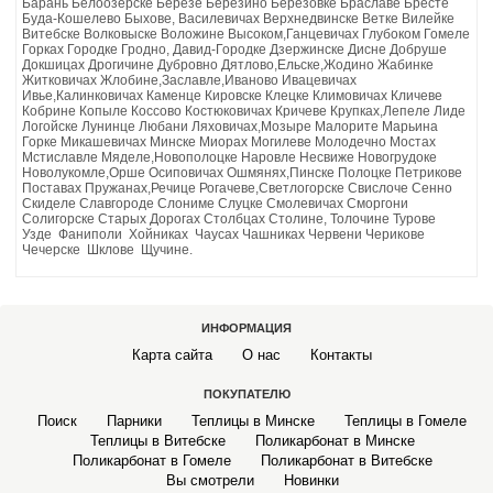
Барань Белоозерске Березе Березино Березовке Браславе Бресте
АРКА САДОВАЯ
Буда-Кошелево Быхове, Василевичах Верхнедвинске Ветке Вилейке
Витебске Волковыске Воложине Высоком,Ганцевичах Глубоком Гомеле
Горках Городке Гродно, Давид-Городке Дзержинске Дисне Добруше
Докшицах Дрогичине Дубровно Дятлово,Ельске,Жодино Жабинке
Житковичах Жлобине,Заславле,Иваново Ивацевичах
Ивье,Калинковичах Каменце Кировске Клецке Климовичах Кличеве
Кобрине Копыле Коссово Костюковичах Кричеве Крупках,Лепеле Лиде
Логойске Лунинце Любани Ляховичах,Мозыре Малорите Марьина
Горке Микашевичах Минске Миорах Могилеве Молодечно Мостах
Мстиславле Мяделе,Новополоцке Наровле Несвиже Новогрудоке
Новолукомле,Орше Осиповичах Ошмянях,Пинске Полоцке Петрикове
Поставах Пружанах,Речице Рогачеве,Светлогорске Свислоче Сенно
Скиделе Славгороде Слониме Слуцке Смолевичах Сморгони
Солигорске Старых Дорогах Столбцах Столине, Толочине Турове
Узде Фаниполи Хойниках Чаусах Чашниках Червени Черикове
Чечерске Шклове Щучине.
ИНФОРМАЦИЯ
Карта сайта
О нас
Контакты
ПОКУПАТЕЛЮ
Поиск
Парники
Теплицы в Минске
Теплицы в Гомеле
Теплицы в Витебске
Поликарбонат в Минске
Поликарбонат в Гомеле
Поликарбонат в Витебске
Вы смотрели
Новинки