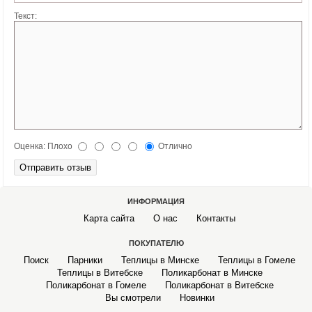
САДОВЫЕ КАЧЕЛИ
Текст:
МАНГАЛЫ
СКАМЕЙКИ, СТОЛЫ САДОВЫЕ
БЕСЕДКИ САДОВЫЕ
ЛЕТНИЕ ДУШИ
Оценка:
Плохо
Отлично
КОЗЫРЬКИ НАД ВХОДНОЙ ДВЕРЬЮ
ИНФОРМАЦИЯ
ОРГСТЕКЛО
Карта сайта
О нас
Контакты
МОНОЛИТНЫЙ ПОЛИКАРБОНАТ
ПОКУПАТЕЛЮ
Поиск
Парники
Теплицы в Минске
Теплицы в Гомеле
АЛЮМИНИЙ РИФЛЕНЫЙ И ГЛАДКИЙ ЛИСТОВОЙ
Теплицы в Витебске
Поликарбонат в Минске
Поликарбонат в Гомеле
Поликарбонат в Витебске
Вы смотрели
Новинки
СВЕТОПРОЗРАЧНАЯ КРОВЛЯ SUNNEX (САНЕКС)