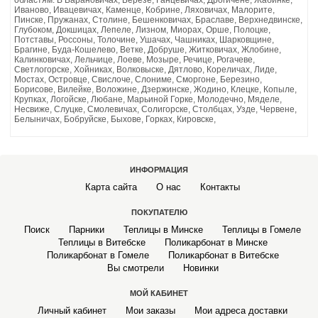
АРКА САДОВАЯ
Иваново, Ивацевичах, Каменце, Кобрине, Ляховичах, Малорите,
Пинске, Пружанах, Столине, Бешенковичах, Браславе, Верхнедвинске,
Глубоком, Докшицах, Лепеле, Лизном, Миорах, Орше, Полоцке,
Потставы, Россоны, Толочине, Ушачах, Чашниках, Шарковщине,
Брагине, Буда-Кошелево, Ветке, Добруше, Житковичах, Жлобине,
Калинковичах, Лельчице, Лоеве, Мозыре, Речице, Рогачеве,
Светлогорске, Хойниках, Волковыске, Дятлово, Кореличах, Лиде,
Мостах, Островце, Свислоче, Слониме, Сморгоне, Березино,
Борисове, Вилейке, Воложине, Дзержинске, Жодино, Клецке, Копыле,
Крупках, Логойске, Любане, Марьиной Горке, Молодечно, Мяделе,
Несвиже, Слуцке, Смолевичах, Солигорске, Столбцах, Узде, Червене,
Белыничах, Бобруйске, Быхове, Горках, Кировске,
ИНФОРМАЦИЯ
Карта сайта
О нас
Контакты
ПОКУПАТЕЛЮ
Поиск
Парники
Теплицы в Минске
Теплицы в Гомеле
Теплицы в Витебске
Поликарбонат в Минске
Поликарбонат в Гомеле
Поликарбонат в Витебске
Вы смотрели
Новинки
МОЙ КАБИНЕТ
Личный кабинет
Мои заказы
Мои адреса доставки