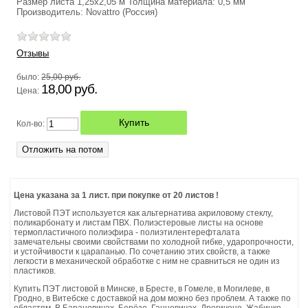
Размер листа 1,25х2,05 м Толщина материала: 0,5 мм
Производитель: Novattro (Россия)
ОТОПИТЕЛЬНЫЕ ПЕЧИ БУРАН
Отзывы
ТУАЛЕТ САДОВЫЙ
было:
25,00 руб.
ЛИСТЫ НЕРЖАВЕЮЩЕЙ СТАЛИ (НЕРЖАВЕЙКА)
18,00 руб.
Цена:
ПВХ ЛИСТОВОЙ ВСПЕНЕННЫЙ
Кол-во:
ТЕЛЕЖКА САДОВАЯ
ПЭТ (ПОЛИЭТИЛЕНТЕРЕФТАЛАТ)
Цена указана за 1 лист. при покупке от 20 листов !
Листовой ПЭТ используется как альтернатива акриловому стеклу,
ШЕЗЛОНГИ
поликарбонату и листам ПВХ. Полиэстеровые листы на основе
термопластичного полиэфира - полиэтилентерефталата
замечательны своими свойствами по холодной гибке, ударопрочности,
ЗАЩИТНЫЙ ЭКРАН НА ТЕЛЕВИЗОР
и устойчивости к царапанью. По сочетанию этих свойств, а также
легкости в механической обработке с ним не сравниться не один из
пластиков.
КАРКАС ДЛЯ ГАМАКА (СТОЙКА ДЛЯ ГАМАКА)
Купить ПЭТ листовой в Минске, в Бресте, в Гомеле, в Могилеве, в
Гродно, в Витебске с доставкой на дом можно без проблем. А также по
областям. В Барановичах, Берёзе, Ганцевичах, Дрогичене, Жабинке,