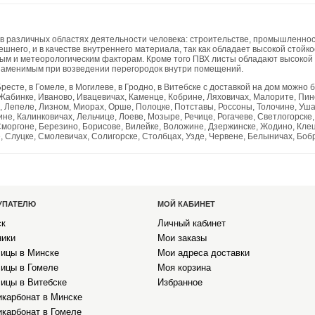
различных областях деятельности человека: строительстве, промышленност
ешнего, и в качестве внутреннего материала, так как обладает высокой стойк
ным и метеорологическим факторам. Кроме того ПВХ листы обладают высокой
езаменимым при возведении перегородок внутри помещений.
есте, в Гомеле, в Могилеве, в Гродно, в Витебске с доставкой на дом можно б
 Жабинке, Иваново, Ивацевичах, Каменце, Кобрине, Ляховичах, Малорите, Пин
, Лепеле, Лизном, Миорах, Орше, Полоцке, Потставы, Россоны, Толочине, Уш
е, Калинковичах, Лельчице, Лоеве, Мозыре, Речице, Рогачеве, Светлогорске,
моргоне, Березино, Борисове, Вилейке, Воложине, Дзержинске, Жодино, Клецк
Слуцке, Смолевичах, Солигорске, Столбцах, Узде, Червене, Белыничах, Бобру
УПАТЕЛЮ
МОЙ КАБИНЕТ
ск
Личный кабинет
ники
Мои заказы
ицы в Минске
Мои адреса доставки
ицы в Гомеле
Моя корзина
ицы в Витебске
Избранное
карбонат в Минске
карбонат в Гомеле