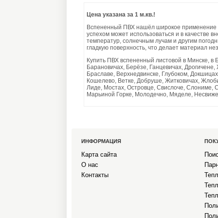
Цена указана за 1 м.кв.!
Вспененный ПВХ нашёл широкое применение в 
успехом может использоваться и в качестве вн
температур, солнечным лучам и другим погод
гладкую поверхность, что делает материал н
Купить ПВХ вспененный листовой в Минске, в Бр
Барановичах, Берёзе, Ганцевичах, Дрогичене,
Браславе, Верхнедвинске, Глубоком, Докшицах
Кошелево, Ветке, Добруше, Житковичах, Жлобин
Лиде, Мостах, Островце, Свислоче, Слониме, С
Марьиной Горке, Молодечно, Мяделе, Несвиже, 
ИНФОРМАЦИЯ
ПОК
Карта сайта
Пои
О нас
Пар
Контакты
Тепл
Тепл
Тепл
Поли
Поли