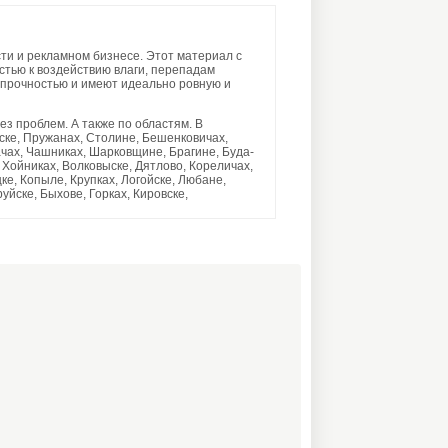
и и рекламном бизнесе. Этот материал с
остью к воздействию влаги, перепадам
 прочностью и имеют идеально ровную и
ез проблем. А также по областям. В
ске, Пружанах, Столине, Бешенковичах,
ачах, Чашниках, Шарковщине, Брагине, Буда-
 Хойниках, Волковыске, Дятлово, Кореличах,
е, Копыле, Крупках, Логойске, Любане,
йске, Быхове, Горках, Кировске,