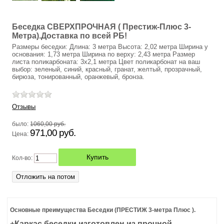
ОТОПИТЕЛЬНЫЕ ПЕЧИ БУРАН
Беседка СВЕРХПРОЧНАЯ ( Престиж-Плюс 3-
Метра).Доставка по всей РБ!
ТУАЛЕТ САДОВЫЙ
Размеры беседки: Длина: 3 метра Высота: 2,02 метра Ширина у
основания: 1,73 метра Ширина по верху: 2,43 метра Размер
листа поликарбоната: 3х2,1 метра Цвет поликарбонат на ваш
ЛИСТЫ НЕРЖАВЕЮЩЕЙ СТАЛИ (НЕРЖАВЕЙКА)
выбор: зеленый, синий, красный, гранат, желтый, прозрачный,
бирюза, тонированный, оранжевый, бронза.
ПВХ ЛИСТОВОЙ ВСПЕНЕННЫЙ
Отзывы
ТЕЛЕЖКА САДОВАЯ
было:
1060,00 руб.
971,00 руб.
ПЭТ (ПОЛИЭТИЛЕНТЕРЕФТАЛАТ)
Цена:
ШЕЗЛОНГИ
Кол-во:
ЗАЩИТНЫЙ ЭКРАН НА ТЕЛЕВИЗОР
КАРКАС ДЛЯ ГАМАКА (СТОЙКА ДЛЯ ГАМАКА)
Основные преимущества Беседки (ПРЕСТИЖ 3-метра Плюс ).
+Каркас беседки изготовлен из прочной