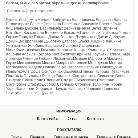
болты, гайки, саморезы, обрезные доски, поликарбонат.
Возможный цвет покрытия:
Купить беседку в Минске, Бобруйске Барановичах Борисове Барань
Белоозерске Березе Березино Березовке Браславе Бресте Буда-
Кошелево Быхове, Василевичах Верхнедвинске Ветке Вилейке
Витебске Волковыске Воложине Высоком,Ганцевичах Глубоком Гомеле
Горках Городке Гродно, Давид-Городке Дзержинске Дисне Добруше
Докшицах Дрогичине Дубровно Дятлово,Ельске,Жодино Жабинке
Житковичах Жлобине,Заславле,Иваново Ивацевичах
Ивье,Калинковичах Каменце Кировске Клецке Климовичах Кличеве
Кобрине Копыле Коссово Костюковичах Кричеве Крупках,Лепеле Лиде
Логойске Лунинце Любани Ляховичах,Мозыре Малорите Марьина
Горке Микашевичах Минске Миорах Могилеве Молодечно Мостах
Мстиславле Мяделе,Новополоцке Наровле Несвиже Новогрудоке
Новолукомле,Орше Осиповичах Ошмянях,Пинске Полоцке Петрикове
Поставах Пружанах,Речице Рогачеве,Светлогорске Свислоче Сенно
Скиделе Славгороде Слониме Слуцке Смолевичах Сморгони
Солигорске Старых Дорогах Столбцах Столине, Толочине Турове
Узде Фаниполи Хойниках Чаусах Чашниках Червени Черикове
Чечерске Шклове Щучине.
ИНФОРМАЦИЯ
Карта сайта
О нас
Контакты
ПОКУПАТЕЛЮ
Поиск
Парники
Теплицы в Минске
Теплицы в Гомеле