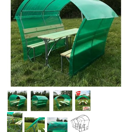
САДОВЫЕ КАЧЕЛИ
МАНГАЛЫ
СКАМЕЙКИ, СТОЛЫ САДОВЫЕ
БЕСЕДКИ САДОВЫЕ
ЛЕТНИЕ ДУШИ
КОЗЫРЬКИ НАД ВХОДНОЙ ДВЕРЬЮ
ОРГСТЕКЛО
МОНОЛИТНЫЙ ПОЛИКАРБОНАТ
АЛЮМИНИЙ РИФЛЕНЫЙ И ГЛАДКИЙ ЛИСТОВОЙ
СВЕТОПРОЗРАЧНАЯ КРОВЛЯ SUNNEX (САНЕКС)