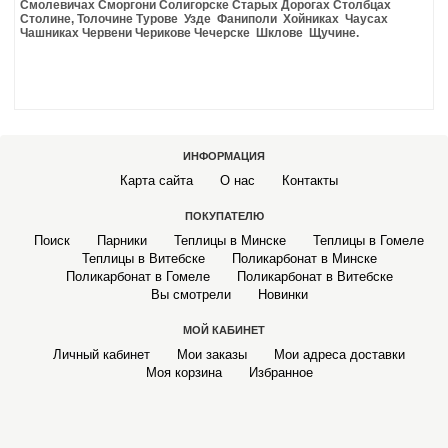
Смолевичах Сморгони Солигорске Старых Дорогах Столбцах
Столине, Толочине Турове Узде Фаниполи Хойниках Чаусах
Чашниках Червени Черикове Чечерске Шклове Щучине.
ИНФОРМАЦИЯ
Карта сайта
О нас
Контакты
ПОКУПАТЕЛЮ
Поиск
Парники
Теплицы в Минске
Теплицы в Гомеле
Теплицы в Витебске
Поликарбонат в Минске
Поликарбонат в Гомеле
Поликарбонат в Витебске
Вы смотрели
Новинки
МОЙ КАБИНЕТ
Личный кабинет
Мои заказы
Мои адреса доставки
Моя корзина
Избранное