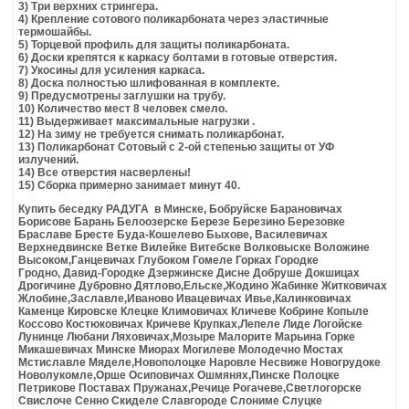
АРКА САДОВАЯ
3) Три верхних стрингера.
4) Крепление сотового поликарбоната через эластичные
термошайбы.
5) Торцевой профиль для защиты поликарбоната.
6) Доски крепятся к каркасу болтами в готовые отверстия.
7) Укосины для усиления каркаса.
8) Доска полностью шлифованная в комплекте.
9) Предусмотрены заглушки на трубу.
10) Количество мест 8 человек смело.
11) Выдерживает максимальные нагрузки .
12) На зиму не требуется снимать поликарбонат.
13) Поликарбонат Сотовый с 2-ой степенью защиты от УФ
излучений.
14) Все отверстия насверлены!
15) Сборка примерно занимает минут 40.
Купить беседку РАДУГА в Минске, Бобруйске Барановичах
Борисове Барань Белоозерске Березе Березино Березовке
Браславе Бресте Буда-Кошелево Быхове, Василевичах
Верхнедвинске Ветке Вилейке Витебске Волковыске Воложине
Высоком,Ганцевичах Глубоком Гомеле Горках Городке
Гродно, Давид-Городке Дзержинске Дисне Добруше Докшицах
Дрогичине Дубровно Дятлово,Ельске,Жодино Жабинке Житковичах
Жлобине,Заславле,Иваново Ивацевичах Ивье,Калинковичах
Каменце Кировске Клецке Климовичах Кличеве Кобрине Копыле
Коссово Костюковичах Кричеве Крупках,Лепеле Лиде Логойске
Лунинце Любани Ляховичах,Мозыре Малорите Марьина Горке
Микашевичах Минске Миорах Могилеве Молодечно Мостах
Мстиславле Мяделе,Новополоцке Наровле Несвиже Новогрудоке
Новолукомле,Орше Осиповичах Ошмянях,Пинске Полоцке
Петрикове Поставах Пружанах,Речице Рогачеве,Светлогорске
Свислоче Сенно Скиделе Славгороде Слониме Слуцке