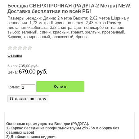
Беседка СВЕРХПРОЧНАЯ (РАДУГА-2 Метра) NEW.
ОТОПИТЕЛЬНЫЕ ПЕЧИ БУРАН
Доставка бесплатная по всей РБ!
Размеры беседки: Длина: 2 метра Высота: 2,02 метра Ширина у
основания: 1,73 метра Ширина по верху: 2,43 метра Размер
ТУАЛЕТ САДОВЫЙ
листа поликарбоната: 3х2,1 метра Цвет поликарбонат на ваш
выбор: зеленый, синий, красный, гранат, желтый, прозрачный,
бирюза, тонированный, оранжевый, бронза.
ЛИСТЫ НЕРЖАВЕЮЩЕЙ СТАЛИ (НЕРЖАВЕЙКА)
ПВХ ЛИСТОВОЙ ВСПЕНЕННЫЙ
Отзывы
было:
735,00 руб.
ТЕЛЕЖКА САДОВАЯ
679,00 руб.
Цена:
ПЭТ (ПОЛИЭТИЛЕНТЕРЕФТАЛАТ)
Кол-во:
ШЕЗЛОНГИ
ЗАЩИТНЫЙ ЭКРАН НА ТЕЛЕВИЗОР
Основные преимущества Беседки (РАДУГА).
КАРКАС ДЛЯ ГАМАКА (СТОЙКА ДЛЯ ГАМАКА)
1) Каркас беседки из профильной трубы 25х25мм сборка без
сварных швов!
2) Двойная спинка сидения