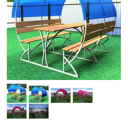
САДОВЫЕ КАЧЕЛИ
МАНГАЛЫ
СКАМЕЙКИ, СТОЛЫ САДОВЫЕ
БЕСЕДКИ САДОВЫЕ
ЛЕТНИЕ ДУШИ
КОЗЫРЬКИ НАД ВХОДНОЙ ДВЕРЬЮ
ОРГСТЕКЛО
МОНОЛИТНЫЙ ПОЛИКАРБОНАТ
АЛЮМИНИЙ РИФЛЕНЫЙ И ГЛАДКИЙ ЛИСТОВОЙ
СВЕТОПРОЗРАЧНАЯ КРОВЛЯ SUNNEX (САНЕКС)